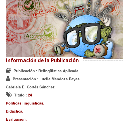
Información de la Publicación
Publicación
: Relingüistica Aplicada
Presentación
: Lucila Mendoza Reyes
Gabriela E. Cortés Sánchez
Titulo
:
24
Políticas lingüísticas.
Didáctica.
Evaluación.