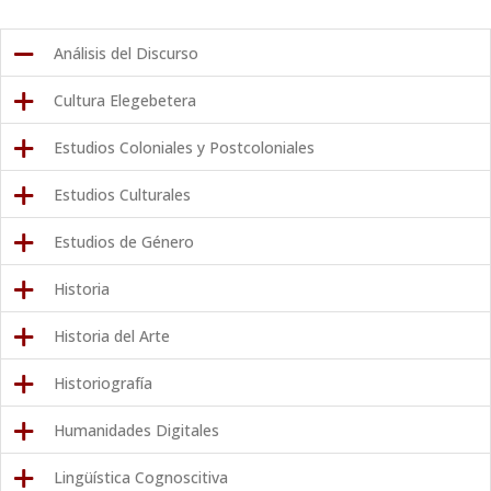
teorías que sustentan los métodos y las técnicas de enseñanza
aprendizaje y para el diseño de sistemas de evaluación.
Ver Mas →
Análisis del Discurso
Cultura Elegebetera
Estudios Coloniales y Postcoloniales
Estudios Culturales
Estudios de Género
Historia
Historia del Arte
Historiografía
Humanidades Digitales
Lingüística Cognoscitiva