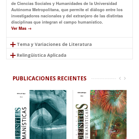
de Ciencias Sociales y Humanidades de la Universidad
Autónoma Metropolitana, que permite el diálogo entre los
investigadores nacionales y del extranjero de las distintas
disciplinas que integran el campo humanístico.
Ver Mas →
Tema y Variaciones de Literatura
Tema y variaciones de literatura, es una revista de crítica e
Relingüistica Aplicada
investigación literaria, de aparición semestral, que se
La revista ReLigüística Aplicada es una revista
propone hacer una revisión sistemática de la literatura
especializada que pretende dar a conocer diferentes
mexicana e hispanoamericana, en especial, del siglo XX
temáticas de vanguardia en los ámbitos de la docencia, la
PUBLICACIONES RECIENTES
hasta nuestros días.
investigación y la cultura de las lenguas. De manera
Ver Mas →
especial conforma artículos en los campos de la
Lingüística, la Lingüística Aplicada,
Ver Mas →