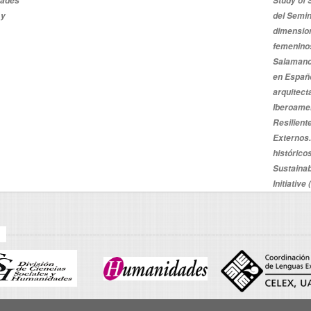
dades
Study of 
 y
del Semin
dimension
femeninos
Salamanc
en Españ
arquitect
Iberoame
Resilient
Externos.
históricos
Sustaina
Initiative