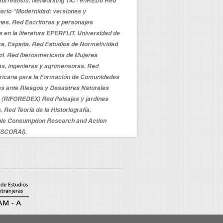
Surrealism. Networking TIC / enREDo Red
ario “Modernidad: versiones y
es. Red Escritoras y personajes
 en la literatura EPERFLIT, Universidad de
a, España. Red Estudios de Normatividad
ol. Red Iberoamericana de Mujeres
as, ingenieras y agrimensoras. Red
ricana para la Formación de Comunidades
es ante Riesgos y Desastres Naturales
 (RIFOREDEX) Red Paisajes y jardines
. Red Teoría de la Historiografía.
ble Consumption Research and Action
 (SCORAI).