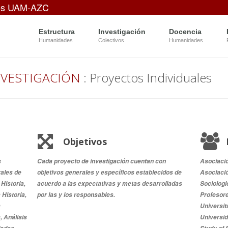
es UAM-AZC
Estructura
Investigación
Docencia
Humanidades
Colectivos
Humanidades
NVESTIGACIÓN
: Proyectos Individuales
Objetivos
s
Cada proyecto de investigación cuentan con
Asociació
ales de
objetivos generales y específicos establecidos de
Asociació
 Historia,
acuerdo a las expectativas y metas desarrolladas
Sociologi
 Historia,
por las y los responsables.
Profesor
a
Universit
, Análisis
Universida