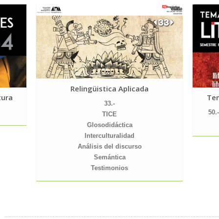
Relingüistica Aplicada
tura
Tem
33.-
50.
TICE
Glosodidáctica
Interculturalidad
Análisis del discurso
Semántica
Testimonios