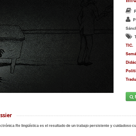
Inf
P
P
Sánc
TIC.
Semá
Didác
Polít
Tradu
ssier
ectrónica Re lingüística es el resultado de un trabajo persistente y cuidadoso c