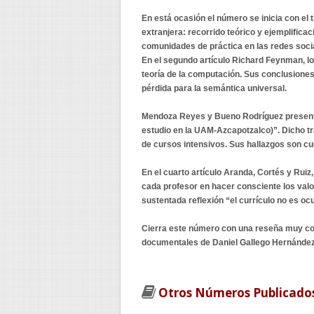
En está ocasión el número se inicia con el 
extranjera: recorrido teórico y ejemplific
comunidades de práctica en las redes soci
En el segundo artículo Richard Feynman, los
teoría de la computación. Sus conclusiones
pérdida para la semántica universal.
Mendoza Reyes y Bueno Rodríguez presenta
estudio en la UAM-Azcapotzalco)”. Dicho t
de cursos intensivos. Sus hallazgos son c
En el cuarto artículo Aranda, Cortés y Ruiz
cada profesor en hacer consciente los valo
sustentada reflexión “el currículo no es oc
Cierra este número con una reseña muy com
documentales de Daniel Gallego Hernández
Otros Números Publicado