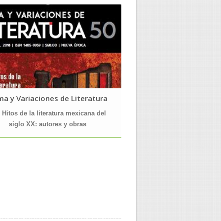
a y Variaciones de Literatura
Fuentes Human
- Hitos de la literatura mexicana del
53.- Ideas y religión
siglo XX: autores y obras