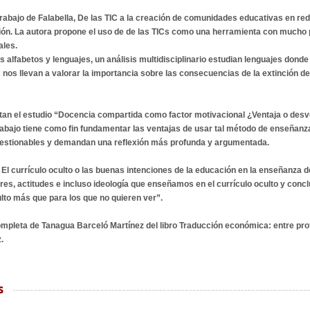
trabajo de Falabella, De las TIC a la creación de comunidades educativas en re
ación. La autora propone el uso de de las TICs como una herramienta con mucho 
ales.
 alfabetos y lenguajes, un análisis multidisciplinario estudian lenguajes donde
 nos llevan a valorar la importancia sobre las consecuencias de la extinción d
n el estudio “Docencia compartida como factor motivacional ¿Ventaja o desve
rabajo tiene como fin fundamentar las ventajas de usar tal método de enseñanz
uestionables y demandan una reflexión más profunda y argumentada.
, El currículo oculto o las buenas intenciones de la educación en la enseñanza 
res, actitudes e incluso ideología que enseñamos en el currículo oculto y con
ulto más que para los que no quieren ver”.
pleta de Tanagua Barceló Martínez del libro Traducción económica: entre pro
.
s