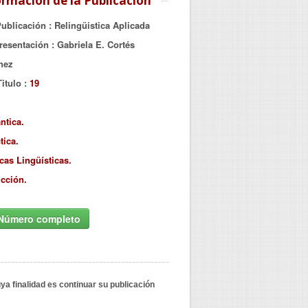
ormación de la Publicación
ublicación
: Relingüistica Aplicada
resentación
: Gabriela E. Cortés
hez
Titulo
:
19
ntica.
tica.
icas Lingüísticas.
cción.
Número completo
uya finalidad es continuar su publicación