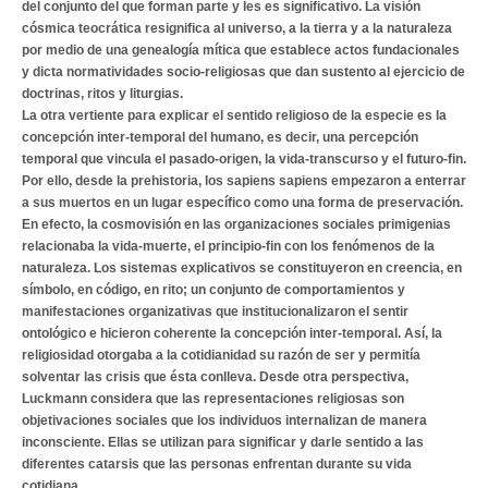
del conjunto del que forman parte y les es significativo. La visión
cósmica teocrática resignifica al universo, a la tierra y a la naturaleza
por medio de una genealogía mítica que establece actos fundacionales
y dicta normatividades socio-religiosas que dan sustento al ejercicio de
doctrinas, ritos y liturgias.
La otra vertiente para explicar el sentido religioso de la especie es la
concepción inter-temporal del humano, es decir, una percepción
temporal que vincula el pasado-origen, la vida-transcurso y el futuro-fin.
Por ello, desde la prehistoria, los sapiens sapiens empezaron a enterrar
a sus muertos en un lugar específico como una forma de preservación.
En efecto, la cosmovisión en las organizaciones sociales primigenias
relacionaba la vida-muerte, el principio-fin con los fenómenos de la
naturaleza. Los sistemas explicativos se constituyeron en creencia, en
símbolo, en código, en rito; un conjunto de comportamientos y
manifestaciones organizativas que institucionalizaron el sentir
ontológico e hicieron coherente la concepción inter-temporal. Así, la
religiosidad otorgaba a la cotidianidad su razón de ser y permitía
solventar las crisis que ésta conlleva. Desde otra perspectiva,
Luckmann considera que las representaciones religiosas son
objetivaciones sociales que los individuos internalizan de manera
inconsciente. Ellas se utilizan para significar y darle sentido a las
diferentes catarsis que las personas enfrentan durante su vida
cotidiana.