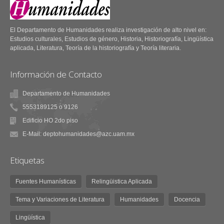
59.- ¿Una nueva
Fuentes Humanísticas
concepción de la
El Departamento de Humanidades realiza investigación de alto nivel en:
67.- El estatuto de la
biografía?
Estudios culturales, Estudios de género, Historia, Historiografía, Lingüística
ciudadanía y su relación
aplicada, Literatura, Teoría de la historiografía y Teoría literaria.
con las enfermedades
mentales a través de la
Información de Contacto
historia
Departamento de Humanidades
5553189125 o 9126
Edificio HO 2do piso
E-Mail: deptohumanidades@azc.uam.mx
Etiquetas
Fuentes Humanísticas
Relingüistica Aplicada
Tema y Variaciones de Literatura
Humanidades
Docencia
Lingüística