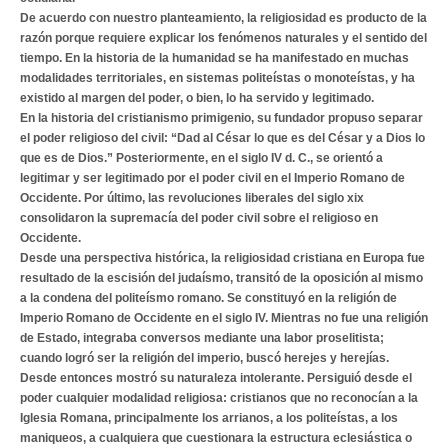
De acuerdo con nuestro planteamiento, la religiosidad es producto de la
razón porque requiere explicar los fenómenos naturales y el sentido del
tiempo. En la historia de la humanidad se ha manifestado en muchas
modalidades territoriales, en sistemas politeístas o monoteístas, y ha
existido al margen del poder, o bien, lo ha servido y legitimado.
En la historia del cristianismo primigenio, su fundador propuso separar
el poder religioso del civil: “Dad al César lo que es del César y a Dios lo
que es de Dios.” Posteriormente, en el siglo IV d. C., se orientó a
legitimar y ser legitimado por el poder civil en el Imperio Romano de
Occidente. Por último, las revoluciones liberales del siglo xix
consolidaron la supremacía del poder civil sobre el religioso en
Occidente.
Desde una perspectiva histórica, la religiosidad cristiana en Europa fue
resultado de la escisión del judaísmo, transitó de la oposición al mismo
a la condena del politeísmo romano. Se constituyó en la religión de
Imperio Romano de Occidente en el siglo IV. Mientras no fue una religión
de Estado, integraba conversos mediante una labor proselitista;
cuando logró ser la religión del imperio, buscó herejes y herejías.
Desde entonces mostró su naturaleza intolerante. Persiguió desde el
poder cualquier modalidad religiosa: cristianos que no reconocían a la
Iglesia Romana, principalmente los arrianos, a los politeístas, a los
maniqueos, a cualquiera que cuestionara la estructura eclesiástica o