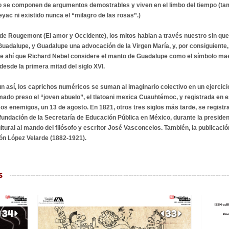
no se componen de argumentos demostrables y viven en el limbo del tiempo (ta
yac ni existido nunca el “milagro de las rosas”.)
e Rougemont (El amor y Occidente), los mitos hablan a través nuestro sin que l
Guadalupe, y Guadalupe una advocación de la Virgen María, y, por consiguiente,
e ahí que Richard Nebel considere el manto de Guadalupe como el símbolo maes
 desde la primera mitad del siglo XVI.
un así, los caprichos numéricos se suman al imaginario colectivo en un ejercic
mado preso el “joven abuelo”, el tlatoani mexica Cuauhtémoc, y registrada en es
s enemigos, un 13 de agosto. En 1821, otros tres siglos más tarde, se regist
 fundación de la Secretaría de Educación Pública en México, durante la presidenc
tural al mando del filósofo y escritor José Vasconcelos. También, la publicació
ón López Velarde (1882-1921).
s