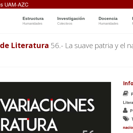
es UAM-AZC
Estructura
Investigación
Docencia
Humanidades
Colectivos
Humanidades
de Literatura
56.- La suave patria y el n
Inf
P
Liter
P
nacio