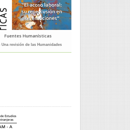
Fuentes Humanísticas
Tema y Variaciones d
- Una revisión de las Humanidades
57.- Literatura, sociedad