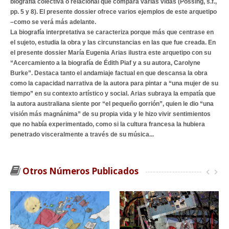
biografía colectiva o relacional que compara varias vidas (Possing, s.f.,
pp. 5 y 8). El presente dossier ofrece varios ejemplos de este arquetipo
–como se verá más adelante.
La biografía interpretativa se caracteriza porque más que centrase en
el sujeto, estudia la obra y las circunstancias en las que fue creada. En
el presente dossier María Eugenia Arias ilustra este arquetipo con su
“Acercamiento a la biografía de Édith Piaf y a su autora, Carolyne
Burke”. Destaca tanto el andamiaje factual en que descansa la obra
como la capacidad narrativa de la autora para pintar a “una mujer de su
tiempo” en su contexto artístico y social. Arias subraya la empatía que
la autora australiana siente por “el pequeño gorrión”, quien le dio “una
visión más magnánima” de su propia vida y le hizo vivir sentimientos
que no había experimentado, como si la cultura francesa la hubiera
penetrado visceralmente a través de su música...
Otros Números Publicados