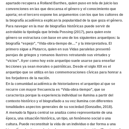
apartado recupera a Rolland Barthes, quien puso en tela de juicio las
convenciones en las que descansa el género y el conocimiento que
aporta; en el tercero expone los argumentos con los que los cultores de
la biografía académica explican la popularidad de la que goza el género.
Para navegar en la mar de biografías históricas puede servir de
astrolabio la tipología que brinda Possing (2017), para quien este
género se estructura con base en uno de los siguientes arquetipos: la
biografía “espejo”, “Vida-obra-tiempo de…” y la interpretativa. El
primero sigue a Plutarco, quien en sus Vidas paralelas presentó
parejas de griegos y romanos ilustres retratando sus virtudes y
“vicios”. Ayer como hoy este arquetipo suele usarse para enseñar
lecciones ya sean morales o patrióticas. Desde el siglo XIX es el
arquetipo que se utiliza en las conmemoraciones cívicas para honrar a
los forjadores de la nación.
En la comunidad académica de historiadores el arquetipo al que se
recurre con mayor frecuencia es “Vida-obra-tiempo”, que se
caracteriza porque la experiencia individual se ilumina a partir del
contexto histórico y el biografiado a su vez ilumina con diferentes
tonalidades aspectos generales de su sociedad (Gonzalbo, 2018).
A menudo la figura central se analiza como representante de una
época, una situación histórica, un tipo, un fenómeno social o una
cultura. Puede reconstituir la vida de un individuo o dar forma a una