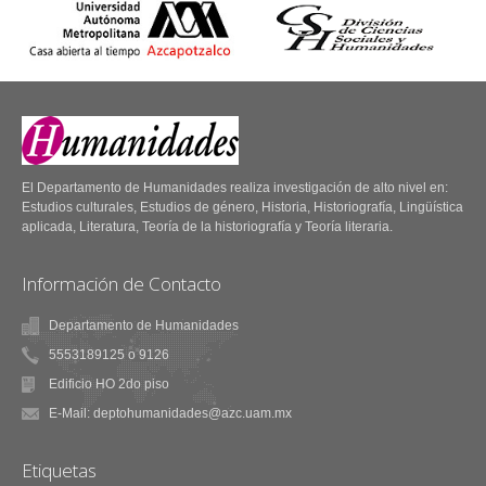
32.- Número especial
sobre las TICE y la
enseñanza-aprendizaje
Fuentes Humanísticas
64.- Perspectivas actuales
El Departamento de Humanidades realiza investigación de alto nivel en:
de la literatura fantástica
Estudios culturales, Estudios de género, Historia, Historiografía, Lingüística
Latinoamericana
aplicada, Literatura, Teoría de la historiografía y Teoría literaria.
Información de Contacto
Departamento de Humanidades
5553189125 o 9126
Edificio HO 2do piso
E-Mail: deptohumanidades@azc.uam.mx
Tema y Variaciones
de Literatura
Etiquetas